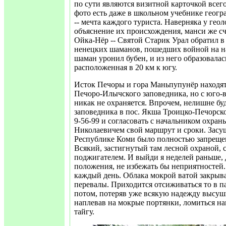
по сути являются визитной карточкой всег
фото есть даже в школьном учебнике геогр
-- мечта каждого туриста. Наверняка у геол
объяснение их происхождения, манси же сч
Ойка-Нёр -- Святой Старик Урал обратил в
ненецких шаманов, пошедших войной на н
шаман уронил бубен, и из него образовалас
расположенная в 20 км к югу.
Исток Печоры и гора Маньпупунёр находят
Печоро-Илычского заповедника, но с юго-
никак не охраняется. Впрочем, нелишне бу
заповедника в пос. Якша Троицко-Печорског
9-56-99 и согласовать с начальником охр
Николаевичем свой маршрут и сроки. Засуш
Республике Коми было полностью запреще
Всякий, застигнутый там лесной охраной,
поджигателем. И выйди я неделей раньше, 
положения, не избежать бы неприятностей.
каждый день. Облака мокрой ватой закры
перевалы. Приходится отсиживаться то в па
потом, потеряв уже всякую надежду высуш
наплевав на мокрые портянки, ломиться н
тайгу.