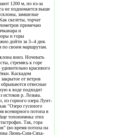
ают 1200 м, но из-за
йга не поднимается выше
е склоны, замшелые
Как скелеты, торчат
километров примечаю
ачканара и
чоры и горы
но дойти за 3--4 дня.
я по своим маршрутам.
клона вниз. Ночевать
ты, стремясь к горе
 удивительно красивого
ёвки. Каскадом
 закрытое от ветров
о обрываются отвесные
ную к воде подходит
 истоков р. Лозьва.
, из горного озера Лунт-
 как "Озеро гусиного
мя всемирного потопа в
обще топонимика этих
астрофах. Так, гора
в" (во время потопа на
шины Люнь-Сим-Сяха-