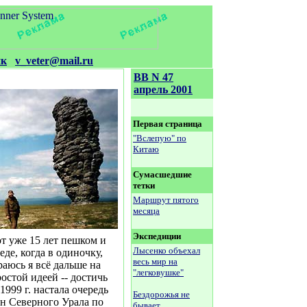
ик
v_veter@mail.ru
ВВ N 47
апрель 2001
Первая страница
"Вслепую" по
Китаю
Сумасшедшие
тетки
Маршрут пятого
месяца
Экспедиции
т уже 15 лет пешком и
Лысенко объехал
де, когда в одиночку,
весь мир на
аюсь я всё дальше на
"легковушке"
остой идеей -- достичь
1999 г. настала очередь
Бездорожья не
н Северного Урала по
бывает.