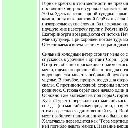
Горные хребты в этой местности не превыш
постоянных ветров и сурового климата та
700 м. Здесь царство горной тундры: голы
камни, поля из карликовой берёзы и ягеля. 
низкорослые сухие ёлочки. За несколько 
идущую мне навстречу группу. Ребята из К
Екатеринбурга возвращаются от истока Пе
Маньпупунёр. При хорошей погоде туда мож
Обмениваемся впечатлениями и расходимс
Сильный холодный ветер сгоняет меня со с
спускаюсь в урочище Поритайт-Сори. Турис
Отортен, обычно проскакивают мимо этого
места, идеально приспособленного для ноч
водопадов скатывается небольшой ручеёк в
ущелье. В голубое, прозрачное до дна озер
скалы. С противоположной стороны вплот
родничок. Отсюда берёт своё начало один из
Основной же вытекает из-под горы Отортен
Хусап-Тур, что переводится с мансийского
гнезда" (по мансийскому преданию, во вре
этом озере спасся единственный гусь). Во
мест изобилует напоминаниями о былых кат
Халатчахль переводится как "Гора мертвецо
ней погибло девять манси). Название вер