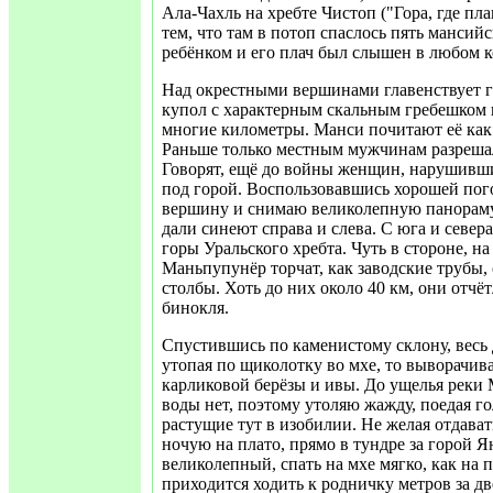
Ала-Чахль на хребте Чистоп ("Гора, где пл
тем, что там в потоп спаслось пять мансий
ребёнком и его плач был слышен в любом к
Над окрестными вершинами главенствует го
купол с характерным скальным гребешком 
многие километры. Манси почитают её как
Раньше только местным мужчинам разрешал
Говорят, ещё до войны женщин, нарушивших
под горой. Воспользовавшись хорошей пог
вершину и снимаю великолепную панораму
дали синеют справа и слева. С юга и севе
горы Уральского хребта. Чуть в стороне, на
Маньпупунёр торчат, как заводские трубы
столбы. Хоть до них около 40 км, они отчё
бинокля.
Спустившись по каменистому склону, весь д
утопая по щиколотку во мхе, то выворачив
карликовой берёзы и ивы. До ущелья реки
воды нет, поэтому утоляю жажду, поедая г
растущие тут в изобилии. Не желая отдават
ночую на плато, прямо в тундре за горой 
великолепный, спать на мхе мягко, как на п
приходится ходить к родничку метров за дв