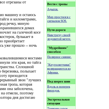
все отрезаны от
Вести с тропы
Адыгея.
жаю машину и остаюсь
Мир простился с
 тайги и километрами,
сигналом SOS.
род речку, миную
сохранившихся домах
Пути-дороги
ночлег на галечной косе
Навстречу своей
костерок, булькает в
ледовитой мечте.
но приобретает
сь уже прошло -- ночь
"Мудрейшим"
способом
Полярное сияние.
с развалившимися мостами
инули эти края, но тайга
"Кругосветчики"
странства. Сплошной
возвращаются из
о березняка, полыхает
Африки.
соту приходится
епрерывный звон "лучших
Под шорох шин
нная тропа, которая
Вдоль и поперек
ами она заболочена,
фиордов.
 на отмели, поэтому
 полтора дня достигаю
Экстремальная
ситауция
Трикони сорок