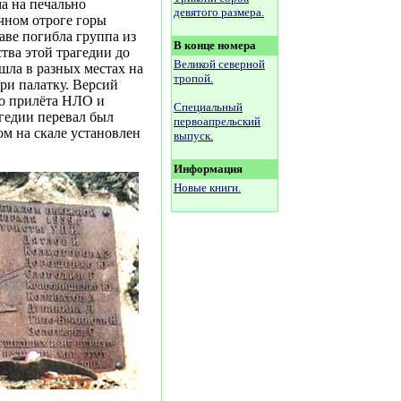
ма на печально
девятого размера.
очном отроге горы
таве погибла группа из
В конце номера
тва этой трагедии до
Великой северной
шла в разных местах на
тропой.
ри палатку. Версий
до прилёта НЛО и
Специальный
агедии перевал был
первоапрельский
ом на скале установлен
выпуск.
Информация
Новые книги.