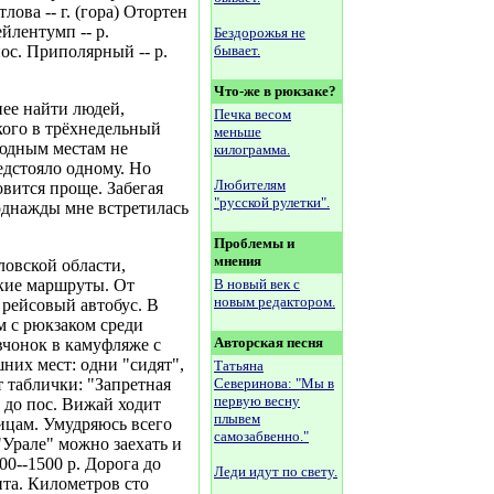
лова -- г. (гора) Отортен
ейлентумп -- р.
Бездорожья не
пос. Приполярный -- р.
бывает.
Что-же в рюкзаке?
нее найти людей,
Печка весом
кого в трёхнедельный
меньше
юдным местам не
килограмма.
редстояло одному. Но
Любителям
овится проще. Забегая
"русской рулетки".
 однажды мне встретилась
Проблемы и
мнения
ловской области,
кие маршруты. От
В новый век с
новым редактором.
 рейсовый автобус. В
м с рюкзаком среди
Авторская песня
чонок в камуфляже с
них мест: одни "сидят",
Татьяна
т таблички: "Запретная
Северинова: "Мы в
первую весну
 до пос. Вижай ходит
плывем
ницам. Умудряюсь всего
самозабвенно."
 "Урале" можно заехать и
00--1500 р. Дорога до
Леди идут по свету.
та. Километров сто