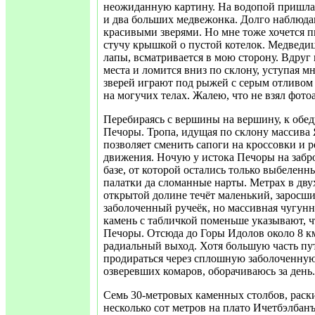
неожиданную картину. На водопой пришла 
и два больших медвежонка. Долго наблюда
красивыми зверями. Но мне тоже хочется п
стучу крышкой о пустой котелок. Медведиц
лапы, всматривается в мою сторону. Вдруг 
места и ломится вниз по склону, уступая 
зверей играют под рыжей с серым отливом
на могучих телах. Жалею, что не взял фото
Перебираясь с вершины на вершину, к обе
Печоры. Тропа, идущая по склону массива
позволяет сменить сапоги на кроссовки и р
движения. Ночую у истока Печоры на заб
базе, от которой остались только выбелен
палатки да сломанные нарты. Метрах в дву
открытой долине течёт маленький, заросши
заболоченный ручеёк, но массивная чугунн
камень с табличкой поменьше указывают, чт
Печоры. Отсюда до Горы Идолов около 8 к
радиальный выход. Хотя большую часть п
продираться через сплошную заболоченную 
озверевших комаров, оборачиваюсь за день.
Семь 30-метровых каменных столбов, раск
несколько сот метров на плато Ичетбэлбан