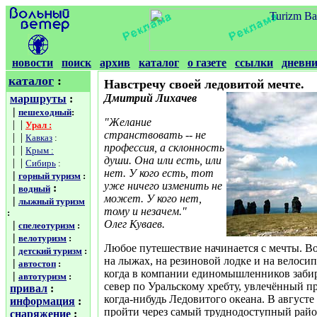
новости
поиск
архив
каталог
о газете
ссылки
дневн
каталог
:
Навстречу своей ледовитой мечте.
Дмитрий Лихачев
маршруты
:
|
пешеходный
:
"Желание
| |
Урал :
странствовать -- не
| |
Кавказ
:
профессия, а склонность
| |
Крым :
души. Она или есть, или
| |
Сибирь
:
нет. У кого есть, тот
|
горный туризм
:
уже ничего изменить не
|
:
водный
может. У кого нет,
|
лыжный туризм
тому и незачем."
:
Олег Куваев.
|
спелеотуризм
:
|
велотуризм
:
Любое путешествие начинается с мечты. Во
|
детский туризм
:
на лыжах, на резиновой лодке и на велосипе
|
автостоп
:
когда в компании единомышленников забир
|
автотуризм
:
север по Уральскому хребту, увлечённый пр
привал
:
когда-нибудь Ледовитого океана. В августе 
информация
:
пройти через самый труднодоступный райо
снаряжение
: