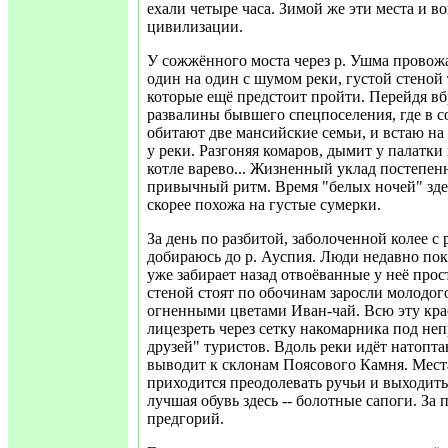
ехали четыре часа. Зимой же эти места и во
цивилизации.
У сожжённого моста через р. Ушма прово
один на один с шумом реки, густой стеной
которые ещё предстоит пройти. Перейдя вб
развалины бывшего спецпоселения, где в 
обитают две мансийские семьи, и встаю на 
у реки. Разгоняя комаров, дымит у палатки 
котле варево... Жизненный уклад постепен
привычный ритм. Время "белых ночей" зде
скорее похожа на густые сумерки.
За день по разбитой, заболоченной колее 
добираюсь до р. Ауспия. Люди недавно пок
уже забирает назад отвоёванные у неё про
стеной стоят по обочинам заросли молодог
огненными цветами Иван-чай. Всю эту кра
лицезреть через сетку накомарника под н
друзей" туристов. Вдоль реки идёт натопта
выводит к склонам Поясового Камня. Мест
приходится преодолевать ручьи и выходить
лучшая обувь здесь -- болотные сапоги. За
предгорий.