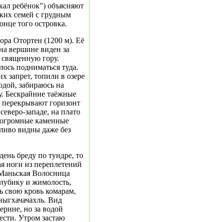
акал ребёнок") объясняют
ских семей с грудным
онце того островка.
ра Отортен (1200 м). Её
на вершине виден за
 священную гору.
ось подниматься туда.
 запрет, топили в озере
одой, забираюсь на
. Бескрайние таёжные
ра перекрывают горизонт
 северо-западе, на плато
, огромные каменные
тливо видны даже без
ень бреду по тундре, то
ая ноги из переплетений
 Маньская Волосница
олубику и жимолость,
ь свою кровь комарам,
Яныгхачачахль. Вид
ерине, но за водой
ести. Утром застаю