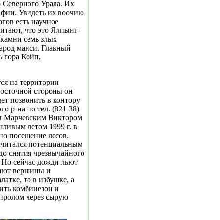
о Северного Урала. Их
афии. Увидеть их воочию
огов есть научное
итают, что это Ялпынг-
 камни семь злых
арод манси. Главный
ь гора Койп,
ся на территории
восточной стороны он
дет позвонить в контору
о р-на по тел. (821-38)
аны Марчевским Виктором
ливым летом 1999 г. в
но посещение лесов.
 считался потенциальным
до снятия чрезвычайного
 Но сейчас дожди льют
вают вершины и
латке, то в избушке, а
ить комбинезон и
апролом через сырую