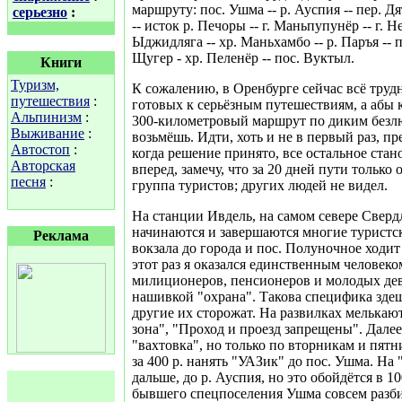
маршруту: пос. Ушма -- р. Ауспия -- пер. Дят
серьезно
:
-- исток р. Печоры -- г. Маньпупунёр -- г. Н
Ыджидляга -- хр. Маньхамбо -- р. Паръя -- 
Щугер - хр. Пеленёр -- пос. Вуктыл.
Книги
Туризм,
К сожалению, в Оренбурге сейчас всё труд
путешествия
:
готовых к серьёзным путешествиям, а абы 
Альпинизм
:
300-километровый маршрут по диким безл
Выживание
:
возьмёшь. Идти, хоть и не в первый раз, п
Автостоп
:
когда решение принято, все остальное стан
Авторская
вперед, замечу, что за 20 дней пути только
песня
:
группа туристов; других людей не видел.
На станции Ивдель, на самом севере Сверд
начинаются и завершаются многие туристс
Реклама
вокзала до города и пос. Полуночное ходит
этот раз я оказался единственным человеко
милиционеров, пенсионеров и молодых дев
нашивкой "охрана". Такова специфика здеш
другие их сторожат. На развилках мелькаю
зона", "Проход и проезд запрещены". Далее
"вахтовка", но только по вторникам и пят
за 400 р. нанять "УАЗик" до пос. Ушма. На
дальше, до р. Ауспия, но это обойдётся в 10
бывшего спецпоселения Ушма совсем разби