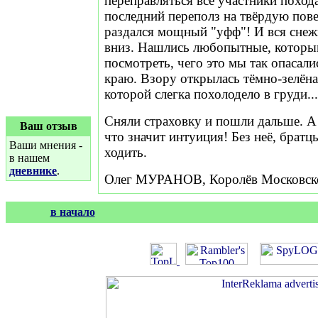
переправляться все участники похода
последний переполз на твёрдую пове
раздался мощный "уфф"! И вся снеж
вниз. Нашлись любопытные, которы
посмотреть, чего это мы так опасали
краю. Взору открылась тёмно-зелёна
которой слегка похолодело в груди...
Сняли страховку и пошли дальше. А 
Ваш отзыв
что значит интуиция! Без неё, братц
Ваши мнения -
ходить.
в нашем
дневнике
.
Олег МУРАНОВ, Королёв Московско
в начало