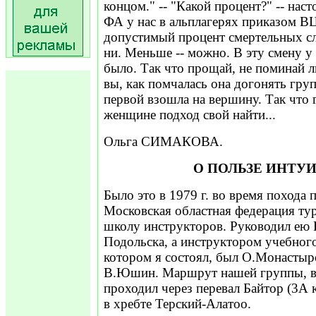
концом." -- "Какой процент?" -- нас
ФА у нас в альплагерях приказом 
допустимый процент смертельных слу
ни. Меньше -- можно. В эту смену у
было. Так что прощай, не поминай 
вы, как помчалась она догонять груп
первой взошла на вершину. Так что г
женщине подход свой найти...
Ольга СИМАКОВА.
О ПОЛЬЗЕ ИНТУ
Было это в 1979 г. во время похода
Московская областная федерация ту
школу инструкторов. Руководил ею 
Подольска, а инструктором учебного
котором я состоял, был О.Монастырс
В.Юшин. Маршрут нашей группы, в 
проходил через перевал Байтор (3А 
в хребте Терский-Алатоо.