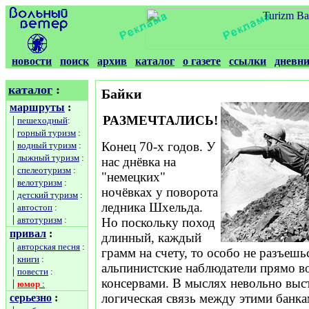
новости
поиск
архив
каталог
о газете
ссылки
дневн
каталог
:
Байки
маршруты
:
РАЗМЕЧТАЛИСЬ!
|
пешеходный
:
|
горный туризм
:
|
Конец 70-х годов. У
водный туризм
:
|
лыжный туризм
:
нас днёвка на
|
спелеотуризм
:
"немецких"
|
велотуризм
:
ночёвках у поворота
|
детский туризм
:
ледника Шхельда.
|
автостоп
:
|
автотуризм
:
Но поскольку поход
привал
:
длинный, каждый
|
авторская песня
:
грамм на счету, то особо не разъешь
|
книги
:
альпинистские наблюдатели прямо в
|
повести
:
консервами. В мыслях невольно выс
|
юмор
:
логическая связь между этими банк
серьезно
: