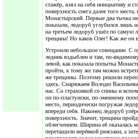
стажёр, взял на себя инициативу и с
поверхность снега далее того места, 
Монастырский. Первые два тычка ни
показали, ледоруб углубился лишь на
на третьем ледоруб ушёл по самую ло
трещина! Но каков Олег! Как же он е
Устроили небольшое совещание. С 
ледник вздыблен и там, по-видимом
левой, как показала попытка Монаст
пройти, к тому же там можно встрет
же трещины. Поэтому решили переп
здесь. Снаряжаем Володю Васильева 
нас. Со страховкой со спины и вспо
он по-пластунски, по-змеиному попо
место, периодически погружая ледор
впереди себя. Наконец ледоруб упёр
поверхность. Значит, трещина пройд
облегчением. Ширина её оказалась м
перетащили верёвкой рюкзаки, а зат