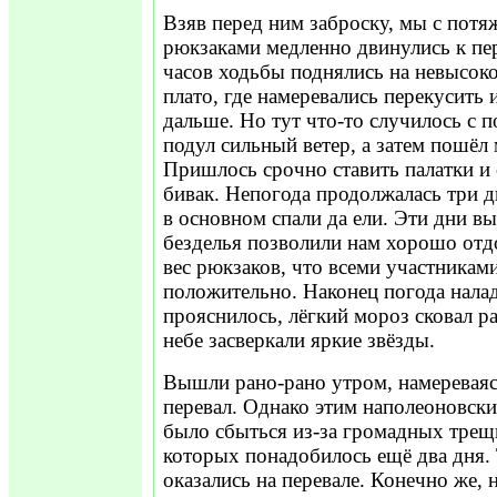
Взяв перед ним заброску, мы с пот
рюкзаками медленно двинулись к пер
часов ходьбы поднялись на невысок
плато, где намеревались перекусить 
дальше. Но тут что-то случилось с п
подул сильный ветер, а затем пошёл 
Пришлось срочно ставить палатки и
бивак. Непогода продолжалась три д
в основном спали да ели. Эти дни 
безделья позволили нам хорошо от
вес рюкзаков, что всеми участникам
положительно. Наконец погода нала
прояснилось, лёгкий мороз сковал ра
небе засверкали яркие звёзды.
Вышли рано-рано утром, намереваяс
перевал. Однако этим наполеоновск
было сбыться из-за громадных трещ
которых понадобилось ещё два дня.
оказались на перевале. Конечно же, 