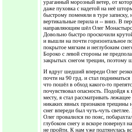
ураганный морозный ветер, от котор
даже пуховка с надетой на неё штор
быстрому поменяли в туре записку, 
вертикальные перила и -- вниз. В пе
направляющим шёл Олег Монастырск
Довольно быстро проскочили круто
и вышли на почти горизонтальное по
покрытое мягким и неглубоким снег
Бороко с левой стороны не предпол
закрытых снегом трещин, поэтому ш
И вдруг шедший впереди Олег резко
почти на 90 грд. и стал подниматься
что пошёл в обход какого-то препятс
почувствовал опасность. Подойдя к
месту, я стал рассматривать лежащее
никаких явных признаков трещины 
снег впереди был чуть-чуть светлее.
Олег провалился по пояс, побарахта
глубоком снегу и вскоре повернул на
не пройти. К нам уже подтянулась в