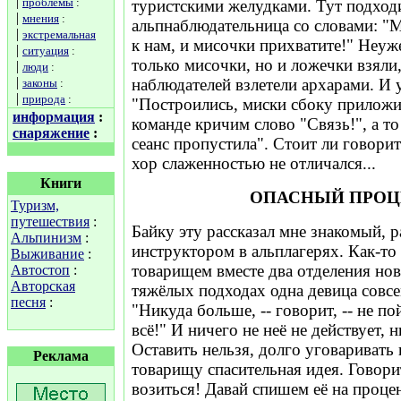
|
проблемы
:
туристскими желудками. Тут подход
|
мнения
:
альпнаблюдательница со словами: "
|
экстремальная
к нам, и мисочки прихватите!" Неуж
|
ситуация
:
только мисочки, но и ложечки взяли,
|
люди
:
|
наблюдателей взлетели архарами. И
законы
:
|
природа
:
"Построились, миски сбоку приложи
информация
:
команде кричим слово "Связь!", а то
снаряжение
:
сеанс пропустила". Стоит ли говорит
хор слаженностью не отличался...
Книги
ОПАСНЫЙ ПРОЦ
Туризм,
путешествия
:
Байку эту рассказал мне знакомый, 
Альпинизм
:
инструктором в альплагерях. Как-то
Выживание
:
товарищем вместе два отделения нов
Автостоп
:
Авторская
тяжёлых подходах одна девица совсе
песня
:
"Никуда больше, -- говорит, -- не по
всё!" И ничего не неё не действует, 
Оставить нельзя, долго уговаривать
Реклама
товарищу спасительная идея. Говорит
возиться! Давай спишем её на процент