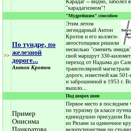
Карадаг -- видно, заболел я
"карадагизмом"!
"Мудрейшим" способом
Этим летом
легендарный Антон
Кротов и его коллеги-
автостопщики решили
По тундре, по
несколько "сменить имидж
железной
>>
свой маршрут 330-киломе
дороге...
переход от Надыма до Сал
Антон Кротов
трансполярной магистрали 
дороге, известной как 501
и заброшенной в 1953 г. Во
вышло...
Под шорох шин
Первое место в последнем 
по туризму (в классе путеш
Пример
единодушно присудили Ва
Онисима
из Рязани за одиночное кр
Панкратова
велопутешествие по столи