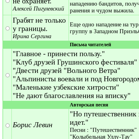
не охраняет.
нападению бандитов, полу
Алексей Пигулевский
ранения и чудом выжила.
Грабят не только
Еще одно нападение на ту
у границы.
группу в Западном Приэль
Ирина Сергина
Письма читателей
"Главное - принести пользу."
"Клуб друзей Грушинского фестиваля"
"Двести друзей "Вольного Ветра"
"Альпинисты воевали и под Новгородо
"Маленькие узбекские хитрости"
"Не дают благославления на вписку"
Авторская песня
"Но путешественник
идет."
Борис Левин
Песни : "Путешественник"
"Колыбельная Уллу-Тау"