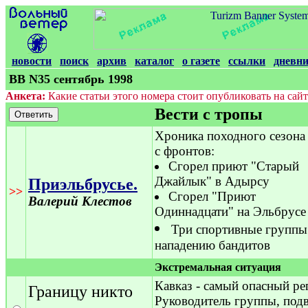
новости
поиск
архив
каталог
о газете
ссылки
дневн
ВВ N35 сентябрь 1998
Анкета:
Какие статьи этого номера стоит опубликовать на сайт
Вести с тропы
Хроника походного сезона
с фронтов:
Сгорел приют "Старый
Джайлык" в Адырсу
Приэльбрусье.
>>
Сгорел "Приют
Валерий Клестов
Одиннадцати" на Эльбрусе
Три спортивные группы
нападению бандитов
Экстремальная ситуация
Кавказ - самый опасный ре
Границу никто
Руководитель группы, под