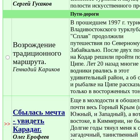
Сергей Гусаков
полости искусственного п
Пути-дороги
В прошедшем 1997 г. тури
Владивостокского турклуб
"Сплав" продолжили
путешествия по Северному
Возрождение
Забайкалью. После двух п
традиционного
на Кодар решили пройти по
маршрута.
Ципе. Лет 20 назад многие
Геннадий Кариков
водники рвались в этот
удивительный район, а об 
и рыбалке на Ципе рассказ
только в восторженных тон
Еще в молодости я обошел
почти весь Горный Крым (
Сбылась мечта
Южный, и Западный), а вот
- увидеть
востоке, в Киммерии, не б
>>
Долгие годы тянул меня к 
Карадаг.
загадочный, таинственный
Олег Ерофеев