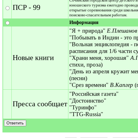
Сочинский городской центр детского и
юношеского туризма ежегодно провод
ПСР - 99
открытые соревнования среди школьни
поисково-спасательным работам.
Информация
"Я + природа"
Е.Плешанов
"Побывать в Индии - это 
"Вольная энциклопедия - п
расписания для 1/6 части 
Новые книги
"Храни меня, хорошая"
А.
стихи, проза)
"День из апреля кружит ме
(песни)
"Срез времени"
В.Капгер
(
"Российская газета"
"Достоинство"
Пресса сообщает
"Туринфо"
"TTG-Russia"