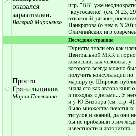
игр. "ВВ" уже неоднократн
оказался
"кругосветке" (см. N 23, 2
заразителен.
отважный рязанец посвяти
Валерий Мироненко
Панкратова (о нем в N 20) 
Олимпийских игр современ
Последняя страница
Туристы знали его как чле
Центральной МКК и горно
комиссии, как человека, у
которого всегда можно бы
получить консультации по
Просто
маршруту. Широкая публи
Гранильщиков
знала его как автора книг о
и походах с детьми... У нег
Мария Павлихина
и у Ю.Визбора (см. стр. 4),
было множества почетных
титулов и званий, да они н
бы не прибавили этим люд
известности и авторитета...