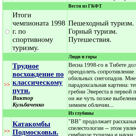
Вести из ГКФТ
Итоги
чемпионата 1998
Пешеходный туризм.
г. по
Горный туризм.
спортивному
Путешествия.
туризму.
Люди и горы
Весна 1998-го в Тибете дол
Трудное
преодолеть сопротивление
восхождение по
обильных снегопадов. Мне
классическому
>>
парадоксальная картина: т
пути.
гребни Эвереста в первой 
Виктор
он же чуть позже выбеленн
Кульбаченко
зимнем обличии...
Из глубины
"ВВ" продолжает рассказыв
Катакомбы
спелестологии -- этом увл
>>
Подмосковья.
симбиозе туризма и науки