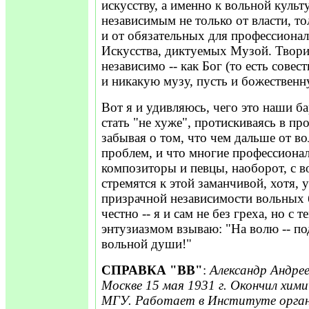
искусству, а именно к вольной культ
независимым не только от власти, то
и от обязательных для профессионал
Искусства, диктуемых Музой. Твори
независимо -- как Бог (то есть совес
и никакую музу, пусть и божественн
Вот я и удивляюсь, чего это наши б
стать "не хуже", протискиваясь в п
забывая о том, что чем дальше от в
проблем, и что многие профессиона
композиторы и певцы, наоборот, с 
стремятся к этой заманчивой, хотя, 
призрачной независимости вольных 
честно -- я и сам не без греха, но с
энтузиазмом взываю: "На волю -- п
вольной души!"
СПРАВКА "ВВ"
:
Александр Андрее
Москве 15 мая 1931 г. Окончил хим
МГУ. Работает в Институте орган