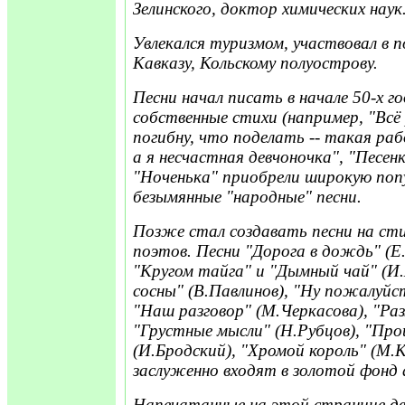
Зелинского, доктор химических наук
Увлекался туризмом, участвовал в п
Кавказу, Кольскому полуострову.
Песни начал писать в начале 50-х го
собственные стихи (например, "Всё 
погибну, что поделать -- такая рабо
а я несчастная девчоночка", "Песенк
"Ноченька" приобрели широкую поп
безымянные "народные" песни.
Позже стал создавать песни на ст
поэтов. Песни "Дорога в дождь" (Е
"Кругом тайга" и "Дымный чай" (И.
сосны" (В.Павлинов), "Ну пожалуйс
"Наш разговор" (М.Черкасова), "Р
"Грустные мысли" (Н.Рубцов), "Про
(И.Бродский), "Хромой король" (М.К
заслуженно входят в золотой фонд 
Напечатанные на этой странице две