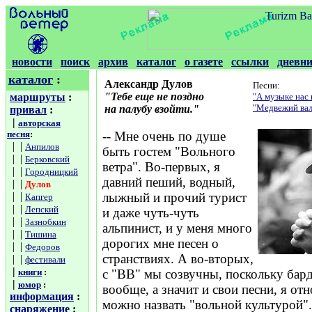
новости
поиск
архив
каталог
о газете
ссылки
дневн
каталог
:
Александр Дулов
Песни:
"Тебе еще не поздно
маршруты
:
"А музыке нас
"Медвежий вал
на палубу взойти."
привал
:
|
авторская
песня
:
-- Мне очень по душе
| |
Анпилов
быть гостем "Вольного
| |
Берковский
ветра". Во-первых, я
| |
Городницкий
давний пеший, водный,
| |
Дулов
| |
лыжный и прочий турист
Капгер
| |
Лепский
и даже чуть-чуть
| |
Зазнобкин
альпинист, и у меня много
| |
Тишина
дорогих мне песен о
| |
Федоров
странствиях. А во-вторых,
| |
фестивали
|
книги
:
с "ВВ" мы созвучны, поскольку бар
|
юмор
:
вообще, а значит и свои песни, я от
информация
:
можно назвать "вольной культурой".
снаряжение
: