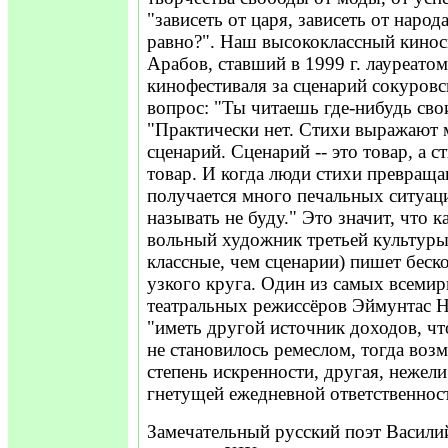
"зависеть от царя, зависеть от народа
равно?". Наш высококлассный кино
Арабов, ставший в 1999 г. лауреато
кинофестиваля за сценарий сокуровс
вопрос: "Ты читаешь где-нибудь свои
"Практически нет. Стихи выражают 
сценарий. Сценарий -- это товар, а ст
товар. И когда люди стихи превращаю
получается много печальных ситуац
называть не буду." Это значит, что к
вольный художник третьей культуры 
классные, чем сценарии) пишет беско
узкого круга. Один из самых всеми
театральных режиссёров Эймунтас 
"иметь другой источник доходов, чт
не становилось ремеслом, тогда воз
степень искренности, другая, нежели
гнетущей ежедневной ответственнос
Замечательный русский поэт Васили