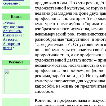
предложил я сам. По сути речь идёт 
серьезно
:
художественной культуре, которую 
недавно разглядели на фоне двух да
Книги
профессионально-авторской и фольк
Туризм,
культуре относят лубок и "примитив
путешествия
:
изобразительного искусства, исконн
Альпинизм
:
некоммерческий рок, толкиенистски
Выживание
:
разнообразные "капустники" и мног
Автостоп
:
Авторская
"самодеятельного". От устоявшегос
песня
:
вольной культуры отличается своей
продуктивностью, а от профессиона
художественной деятельности -- пр
Реклама
независимостью, несвязанностью с 
профессионалов проблемами (корпор
реклама, заработки и др.). Не случа
культуры творчество для художника
как хобби, на жизнь он предпочитае
способом.
Конечно, и профессионалы в искусс
творчества свободы от моды, от успе