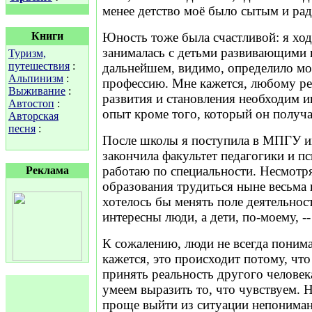
менее детство моё было сытым и ра
Книги
Юность тоже была счастливой: я ход
занималась с детьми развивающими 
Туризм,
путешествия
:
дальнейшем, видимо, определило 
Альпинизм
:
профессию. Мне кажется, любому ре
Выживание
:
развития и становления необходим 
Автостоп
:
опыт кроме того, который он получа
Авторская
песня
:
После школы я поступила в МПГУ им
закончила факультет педагогики и п
работаю по специальности. Несмотря 
Реклама
образования трудиться ныне весьма 
хотелось бы менять поле деятельнос
интересны люди, а дети, по-моему, -
К сожалению, люди не всегда поним
кажется, это происходит потому, что
принять реальность другого человека
умеем выразить то, что чувствуем. 
проще выйти из ситуации непониман