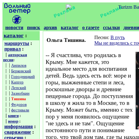
новости
поиск
архив
каталог
о газете
ссылки
дневн
каталог
:
Песни:
В путь
Ольга Тишина.
Мы не виделись с то
маршруты
:
привал
:
|
-- Я счастлива, что родилась в
авторская
песня
:
Крыму. Мне кажется, это
| |
Анпилов
идеальное место для воспитания
| |
Берковский
детей. Ведь здесь есть всё: море и
| |
Городницкий
| |
горы, выжженные степи и леса,
Капгер
| |
Лепский
роскошные дворцы и древние
| |
Зазнобкин
пещерные города. До поступления
| |
Тишина
в школу я жила то в Москве, то в
| |
Федоров
Крыму. Может быть, именно с тех
| |
фестивали
|
книги
:
пор у меня появилось ощущение
|
юмор
:
"не здесь и не там". Ощущение
информация
:
постоянного пути и понимание
снаряжение
:
того, что твой дом там, где ты нахо
серьезно
: