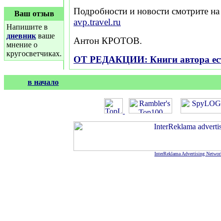
Подробности и новости смотрите на
Ваш отзыв
avp.travel.ru
Напишите в
дневник
ваше
Антон КРОТОВ.
мнение о
кругосветчиках.
ОТ РЕДАКЦИИ: Книги автора есть
в начало
InterReklama Advertising Networ