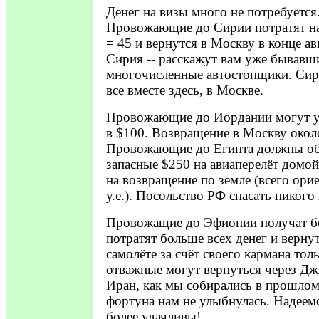
Денег на визы много не потребуется
Провожающие до Сирии потратят на
= 45 и вернутся в Москву в конце а
Сирия -- расскажут вам уже бывавши
многочисленные автостопщики. Сир
все вместе здесь, в Москве.
Провожающие до Иордании могут у
в $100. Возвращение в Москву около
Провожающие до Египта должны об
запасные $250 на авиаперелёт домой
на возвращение по земле (всего ор
у.е.). Посольство РФ спасать никого 
Провожащие до Эфиопии получат бо
потратят больше всех денег и верну
самолёте за счёт своего кармана тол
отважные могут вернуться через Дж
Иран, как мы собирались в прошлом г
фортуна нам не улыбнулась. Надеемс
более удачливы!...