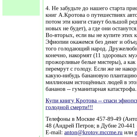
4. Не забудьте до нашего старта пр
книг А.Кротова о путешествиях авт
потом эти книги станут большой ре
новых не будет), а где они останутс
Во-вторых, если вы не купите этих к
Эфиопии окажемся без денег и объе
того голодающий народ. Дружелюбн
конечно, накормят (11 здоровых муж
прожорливые белые мистеры), а как 
перемрут с голоду. Если же не нако
какую-нибудь банановую плантацию.
миллионам истощённых людей в этой
бананов -- гуманитарная катастрофа..
Купи книгу Кротова -- спаси эфиопс
голодной смерти!!!
Телефоны в Москве 457-89-49 (Анто
48 (Андрей Петров; в Дубне 20-441
E-mail:
anton@krotov.mccme.ru
или
g