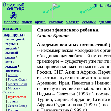
новости
поиск
архив
каталог
о газете
ссылки
дневн
каталог
:
Спаси эфиопского ребенка.
маршруты
:
Антон Кротов
|
пешеходный
:
|
горный
:
Академия вольных путешествий 
|
:
водный
-- некоммерческая молодёжная орга
|
лыжный
:
объединяющая любителей путешест
|
:
спелео
транспорте -- существует уже почти 
|
:
вело
|
:
мы провели множество массовых по
детский
|
:
автостоп
России, СНГ, Азии и Африке. Пере
| |
теория
известные: путешествие автостопом 
| |
Россия-Судан
Армению, Иран, Пакистан в Индию и 
| |
Москва-Сочи
пешее путешествие по заброшенной
| |
Москва-
Сахалин
Надым -- Салехард (1998 г.), поездк
| |
кругосветки
Турции, Сирии, Иордании, Египта 
| |
Турция
Африки Судан и назад (1999 г.), ис
| |
Северо-Запад
и Таджикистана (1999 г.)...
| |
России