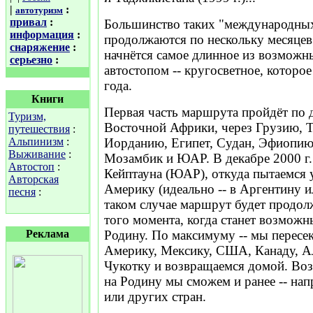
|
:
автотуризм
привал
:
Большинство таких "международных
информация
:
продолжаются по нескольку месяцев.
снаряжение
:
начнётся самое длинное из возможн
серьезно
:
автостопом -- кругосветное, которо
года.
Книги
Первая часть маршрута пройдёт по 
Туризм,
Восточной Африки, через Грузию, 
путешествия
:
Альпинизм
:
Иорданию, Египет, Судан, Эфиопию
Выживание
:
Мозамбик и ЮАР. В декабре 2000 г.
Автостоп
:
Кейптауна (ЮАР), откуда пытаемся
Авторская
Америку (идеально -- в Аргентину и
песня
:
таком случае маршрут будет продол
того момента, когда станет возможн
Реклама
Родину. По максимуму -- мы пересе
Америку, Мексику, США, Канаду, Ал
Чукотку и возвращаемся домой. Во
на Родину мы сможем и ранее -- нап
или других стран.