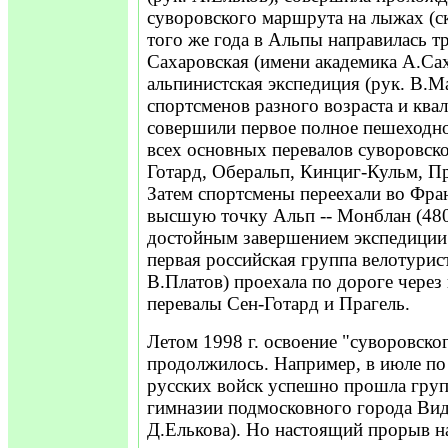
суворовского маршрута на лыжах (ск
того же года в Альпы направилась т
Сахаровская (имени академика А.Са
альпинистская экспедиция (рук. В.М
спортсменов разного возраста и ква
совершили первое полное пешеходн
всех основных перевалов суворовско
Готард, Оберальп, Кинциг-Кульм, Пр
Затем спортсмены переехали во Фра
высшую точку Альп -- Монблан (480
достойным завершением экспедиции.
первая российская группа велотурист
В.Платов) проехала по дороге чере
перевалы Сен-Готард и Прагель.
Летом 1998 г. освоение "суворовско
продолжилось. Например, в июле п
русских войск успешно прошла груп
гимназии подмосковного города Вид
Д.Елькова). Но настоящий прорыв н