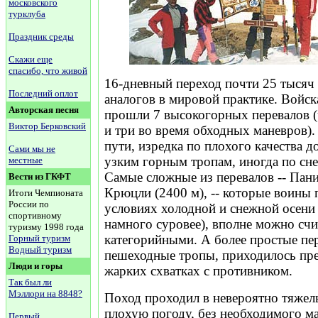
московского
турклуба
Праздник среды
Скажи еще
спасибо, что живой
16-дневный переход почти 25 тысяч 
Последний оплот
аналогов в мировой практике. Войс
Авторская песня
прошли 7 высокогорных перевалов 
Виктор Берковский
и три во время обходных маневров).
пути, изредка по плохого качества д
Сами мы не
узким горным тропам, иногда по сне
местные
Самые сложные из перевалов -- Пани
Вести из ГКФТ
Крюцли (2400 м), -- которые воины 
Итоги Чемпионата
России по
условиях холодной и снежной осени 
спортивному
намного суровее), вполне можно счи
туризму 1998 года
категорийными. А более простые пе
Горный туризм
Водный туризм
пешеходные тропы, приходилось пре
Люди и горы
жарких схватках с противником.
Так был ли
Мэллори на 8848?
Поход проходил в невероятно тяжел
плохую погоду, без необходимого м
Первый