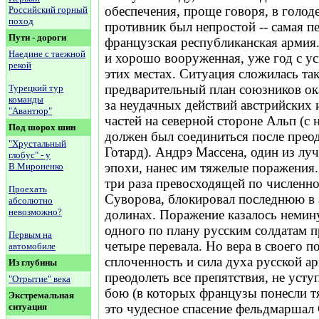
обеспечения, проще говоря, в голоде
Российский горный
поход
противник был непростой -- самая п
Пути - дороги
французская республиканская армия.
Наедине с таежной
и хорошо вооруженная, уже год с у
рекой
этих местах. Ситуация сложилась так
предварительный план союзников ока
Турецкий тур
команды
за неудачных действий австрийских 
"Авантюр"
частей на северной стороне Альп (с
Под шорох шин
должен был соединиться после преод
"Хрустальный
Готард). Андрэ Массена, один из л
глобус" - у
эпохи, нанес им тяжелые поражения. 
В.Мироненко
три раза превосходящей по численн
Проехать
Суворова, блокировал последнюю в
абсолютно
невозможно?
долинах. Поражение казалось неми
одного по плану русским солдатам 
Первым на
четыре перевала. Но вера в своего п
автомобиле
сплоченность и сила духа русской а
Из глубины
преодолеть все препятствия, не усту
"Отрытие" века
бою (в которых французы понесли т
Экстремальная
ситуация
это чудесное спасение фельдмаршал