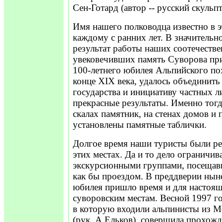
Сен-Готард (автор -- русский скульп
Имя нашего полководца известно в э
каждому с ранних лет. В значительн
результат работы наших соотечестве
увековечивших память Суворова пр
100-летнего юбилея Альпийского пох
конце XIX века, удалось объединить
государства и инициативу частных л
прекрасные результаты. Именно тог
скалах памятник, на стенах домов и 
установлены памятные таблички.
Долгое время наши туристы были ре
этих местах. Да и то дело ограничи
экскурсионными группами, посещав
как бы проездом. В преддверии нын
юбилея пришло время и для настоя
суворовским местам. Весной 1997 го
в которую входили альпинисты из 
(рук. А.Ельков), совершила прохожд