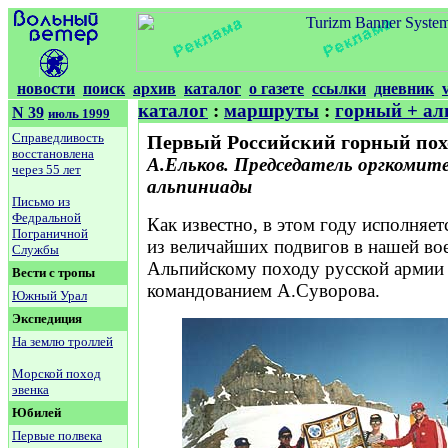
новости
поиск
архив
каталог
о газете
ссылки
дневник
каталог
:
маршруты
:
горный + ал
N 39
июль 1999
Справедливость
Первый Российский горный пох
восстановлена
А.Ельков. Председатель оргкоми
через 55 лет
альпиниады
Письмо из
Федральной
Как известно, в этом году исполняет
Пограничной
из величайших подвигов в нашей вое
Службы
Альпийскому походу русской армии
Вести с тропы
командованием А.Суворова.
Южный Урал
Экспедиция
На землю троллей
Морской поход
эвенка
Юбилей
Первые полвека