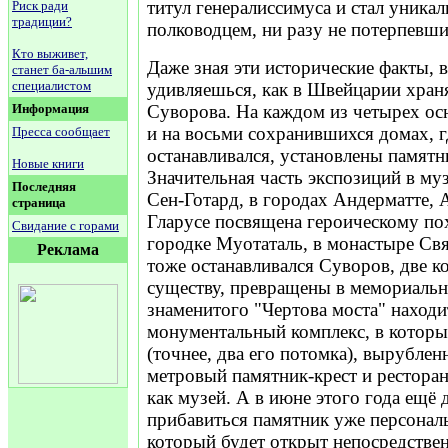
титул генералиссимуса и стал уника
Риск ради
традиции?
полководцем, ни разу не потерпевш
Кто выживет,
Даже зная эти исторические факты, в
станет ба-альшим
специалистом
удивляешься, как в Швейцарии храня
Информация
Суворова. На каждом из четырех ос
и на восьми сохранившихся домах, г
Пресса сообщает
останавливался, установлены памятн
Новые книги
Значительная часть экспозиций в муз
Последняя
Сен-Готард, в городах Андерматте, 
страница
Гларусе посвящена героическому по
Свидание с горами
городке Муотаталь, в монастыре Свя
Реклама
тоже останавливался Суворов, две к
существу, превращены в мемориальн
знаменитого "Чертова моста" находи
монументальный комплекс, в которы
(точнее, два его потомка), вырублен
метровый памятник-крест и рестора
как музей. А в июне этого года ещё
прибавиться памятник уже персонал
который будет открыт непосредствен