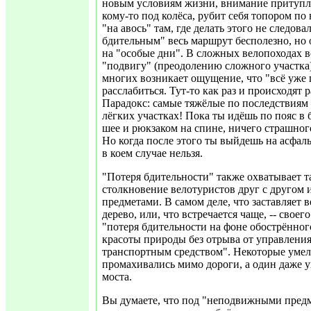
новым условиям жизни, внимание притупля
кому-то под колёса, рубит себя топором по
"на авось" там, где делать этого не следова
бдительным" весь маршрут бесполезно, но
на "особые дни". В сложных велопоходах вс
"подвигу" (преодолению сложного участка)
многих возникает ощущение, что "всё уже 
расслабиться. Тут-то как раз и происходят
Парадокс: самые тяжёлые по последствиям 
лёгких участках! Пока ты идёшь по пояс в 
шее и рюкзаком на спине, ничего страшного
Но когда после этого ты выйдешь на асфальт
в коем случае нельзя.
"Потеря бдительности" также охватывает т
столкновение велотуристов друг с другом
предметами. В самом деле, что заставляет 
дерево, или, что встречается чаще, -- свое
"потеря бдительности на фоне обострённог
красоты природы без отрыва от управлени
транспортным средством". Некоторые уме
промахивались мимо дороги, а один даже 
моста.
Вы думаете, что под "неподвижными пред