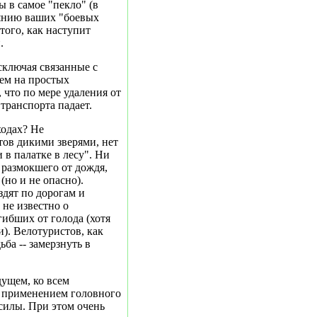
ы в самое "пекло" (в
оянию ваших "боевых
того, как наступит
.
сключая связанные с
чем на простых
, что по мере удаления от
транспорта падает.
ходах? Не
тов дикими зверями, нет
 в палатке в лесу". Ни
 размокшего от дождя,
(но и не опасно).
дят по дорогам и
 не известно о
гибших от голода (хотя
). Велотуристов, как
ба -- замерзнуть в
дущем, ко всем
 применением головного
 силы. При этом очень