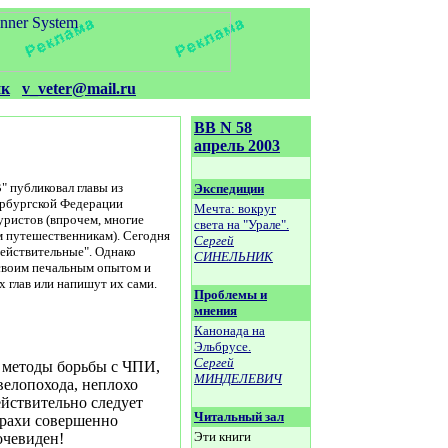
ик
v_veter@mail.ru
ВВ N 58
апрель 2003
В" публиковал главы из
Экспедиции
тербургской Федерации
Мечта: вокруг
уристов (впрочем, многие
света на "Урале".
м путешественникам). Сегодня
Сергей
действительные". Однако
СИНЕЛЬНИК
 своим печальным опытом и
х глав или напишут их сами.
Проблемы и
мнения
Канонада на
Эльбрусе.
Сергей
е методы борьбы с ЧПИ,
МИНДЕЛЕВИЧ
велопохода, неплохо
ействительно следует
Читальный зал
страхи совершенно
Эти книги
очевиден!