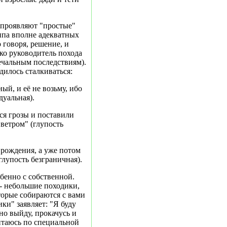
 проявляют "простые"
уппа вполне адекватных
 говоря, решение, и
ько руководитель похода
печальным последствиям).
дилось сталкиваться:
ный, и её не возьму, ибо
дуальная).
я грозы и поставили
 ветром" (глупость
 рождения, а уже потом
глупость безграничная).
обенно с собственной.
- небольшие походики,
торые собираются с вами
ки" заявляет: "Я буду
но выйду, прокачусь и
питаюсь по специальной