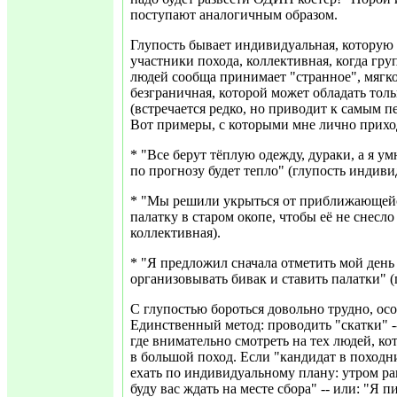
поступают аналогичным образом.
Глупость бывает индивидуальная, которую
участники похода, коллективная, когда гр
людей сообща принимает "странное", мягко
безграничная, которой может обладать тол
(встречается редко, но приводит к самым 
Вот примеры, с которыми мне лично прихо
* "Все берут тёплую одежду, дураки, а я ум
по прогнозу будет тепло" (глупость индиви
* "Мы решили укрыться от приближающейс
палатку в старом окопе, чтобы её не снесло
коллективная).
* "Я предложил сначала отметить мой день
организовывать бивак и ставить палатки" (
С глупостью бороться довольно трудно, ос
Единственный метод: проводить "скатки" -
где внимательно смотреть на тех людей, ко
в большой поход. Если "кандидат в походни
ехать по индивидуальному плану: утром ра
буду вас ждать на месте сбора" -- или: "Я 