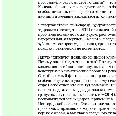
программе, и буду сам себе готовить" -- то 
Конечно, бывает, человек действительно бо
особом питании, но чаще всего это ни что 
амбиции и желание выделиться из коллектив
Четвёртая строка "хит-парада" удерживает
здоровьем (последствия ДТП или падений н
проблемы возникают с желудком, растяже
натёртостями, аллергией. Бывают и с сердц
зубами. А вот простуды, ангины, грипп и 
походах практически не встречаются.
Пятую "хитовую" позицию занимают клима
Почему они находятся так низко? Потому, ч
коллективная и/или индивидуальная вам не
велотуризма климатические проблемы реша
Самый опасный фактор, как ни странно, -- 
особенно путешествующий по нашему север
отдаёт себе отчёт, что она тут возможна. Ещ
попасть под затяжные дожди, ожидал темпе
градусов, а тут солнышко светит, и +30! Я
нескольких тепловых ударов, причём не в Т
Новгородской области. Это опять же чисто
проблема: отправляясь в жаркие страны, че
борьбе с жарой, а выезжая в соседнюю област