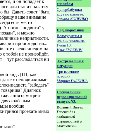
ется, и он попадает к
способом
 ноге или ставит палатку
Супербабушки
ло бы. Давать совет "быть
едут по планете.
 обращу ваше внимание
Тамара КОПЕЙКО
егда есть место
. А после "подвига" у
Под шорох шин
позади", и можно
Велотуристы и
 различные неприятности.
плохие человеки.
аварии происходят на...
Глава 10.
болоте с велосипедом на
Илья ГУРЕВИЧ
 с тобой не произойдёт.
 -- тут расслабляться ни
Экстремальная
ситуация
Три весенние
акой вид ДТП, как
истории.
 и даже с неподвижными
Марина ГАЛКИНА
велосипедиста "забодать"
го товарища? Диагноз:
Специальный
о желания осмотреть
первоапрельский
я двухколёсным
выпуск N3.
льцы вообще
Вольный Вытер
ухитрился проехать мимо
Газета для
любителей
странностей и
злоключений.
метами"