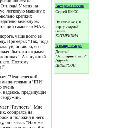
притаившиеся на
 Отнюдь! У меня на
Авторская песня
бус, легковую машину с
Сергей ЦЫСС
овольно крепких
дседателю велоклуба,
Ну какой же я, к
стоящий самосвал МАЗ.
черту старик?!
Ольга
КУТЫРКИНА
дороге, чаще всего её
оду. Примеры: "Так, йода
В конце номера
пожалуй, оставлю, его
должен быть килограмм
Десятый
"Заполярный март".
 Клопищах". А в нужный
Эдуард
никто. Поэтому
ЦИПЕРСОН
и!"
мает "Человеческий
тными жителями и ЧПИ
о очень
о, надеюсь, предыдущие
всеоружии.
имает "Глупость". Мне
ик, собираясь на
обок и положил в него
у, он сказал: "Нам же
и взрослые дяди и тёти