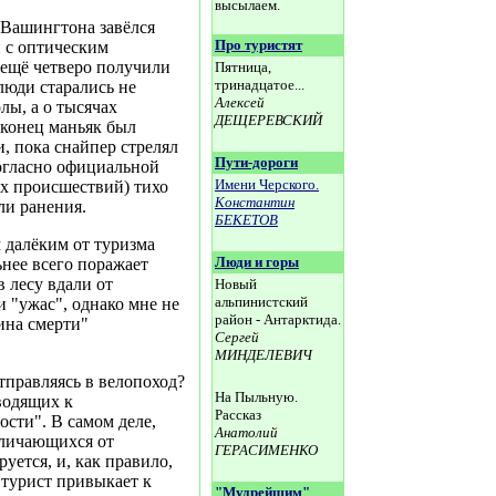
высылаем.
х Вашингтона завёлся
Про туристят
и с оптическим
 ещё четверо получили
Пятница,
тринадцатое...
люди старались не
Алексей
лы, а о тысячах
ДЕЩЕРЕВСКИЙ
аконец маньяк был
и, пока снайпер стрелял
Пути-дороги
согласно официальной
Имени Черского.
х происшествий) тихо
Константин
ли ранения.
БЕКЕТОВ
 далёким от туризма
Люди и горы
ьнее всего поражает
в лесу вдали от
Новый
альпинистский
и "ужас", однако мне не
район - Антарктида.
ина смерти"
Сергей
МИНДЕЛЕВИЧ
отправляясь в велопоход?
На Пыльную.
водящих к
Рассказ
ости". В самом деле,
Анатолий
отличающихся от
ГЕРАСИМЕНКО
уется, и, как правило,
м турист привыкает к
"Мудрейшим"