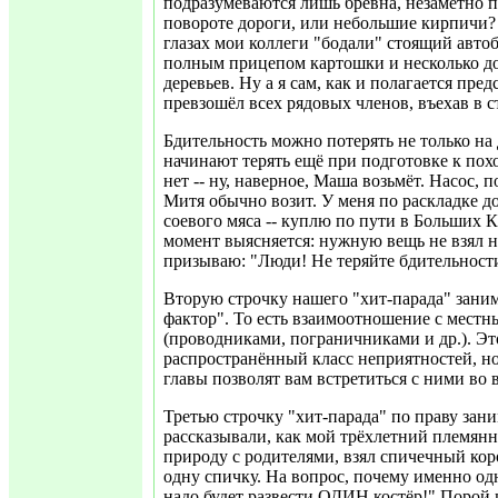
подразумеваются лишь брёвна, незаметно 
повороте дороги, или небольшие кирпичи?
глазах мои коллеги "бодали" стоящий авто
полным прицепом картошки и несколько д
деревьев. Ну а я сам, как и полагается пре
превзошёл всех рядовых членов, въехав в 
Бдительность можно потерять не только на 
начинают терять ещё при подготовке к пох
нет -- ну, наверное, Маша возьмёт. Насос, 
Митя обычно возит. У меня по раскладке 
соевого мяса -- куплю по пути в Больших
момент выясняется: нужную вещь не взял 
призываю: "Люди! Не теряйте бдительност
Вторую строчку нашего "хит-парада" зани
фактор". То есть взаимоотношение с мес
(проводниками, пограничниками и др.). Эт
распространённый класс неприятностей, н
главы позволят вам встретиться с ними во 
Третью строчку "хит-парада" по праву зан
рассказывали, как мой трёхлетний племянн
природу с родителями, взял спичечный кор
одну спичку. На вопрос, почему именно одн
надо будет развести ОДИН костёр!" Порой 