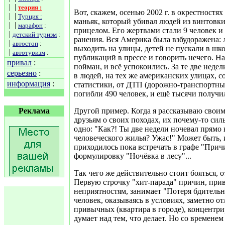
| |
теория :
Вот, скажем, осенью 2002 г. в окрестностя
| |
Турция :
маньяк, который убивал людей из винтовк
| |
марафон
:
прицелом. Его жертвами стали 9 человек и
|
детский туризм
:
ранения. Вся Америка была взбудоражена: 
|
автостоп
:
выходить на улицы, детей не пускали в шко
|
автотуризм
:
публикаций в прессе и говорить нечего. Н
привал
:
пойман, и всё успокоились. За те две недел
серьезно
:
в людей, на тех же американских улицах, 
информация
:
статистики, от ДТП (дорожно-транспортны
погибли 490 человек, и ещё тысячи получи
Реклама
Другой пример. Когда я рассказываю своим
друзьям о своих походах, их почему-то сил
одно: "Как?! Ты две недели ночевал прямо 
человеческого жилья? Ужас!" Может быть, 
приходилось пока встречать в графе "Прич
формулировку "Ночёвка в лесу"...
Так чего же действительно стоит бояться, 
Первую строчку "хит-парада" причин, при
неприятностям, занимает "Потеря бдительн
человек, оказываясь в условиях, заметно 
привычных (квартира в городе), концентрир
думает над тем, что делает. Но со времене