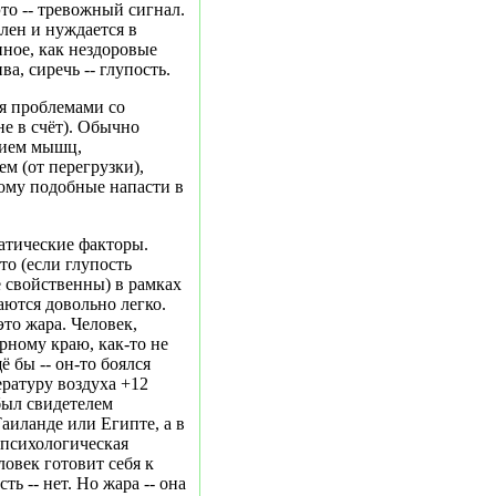
это -- тревожный сигнал.
лен и нуждается в
иное, как нездоровые
а, сиречь -- глупость.
ся проблемами со
е в счёт). Обычно
нием мышц,
ем (от перегрузки),
тому подобные напасти в
тические факторы.
то (если глупость
 свойственны) в рамках
ются довольно легко.
это жара. Человек,
ному краю, как-то не
ё бы -- он-то боялся
ратуру воздуха +12
 был свидетелем
аиланде или Египте, а в
 психологическая
ловек готовит себя к
ь -- нет. Но жара -- она