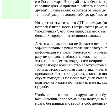
и в России жара. Постарайтесь избегать езд
середине дня), и присматривайтесь к сост
друзей". Очень важно скрыться от жары до 
тепловой удар, не доводя себя до крайности
Интересно отметить, что ДТП в походах (и
потерей бдительности) встречаются реже, 
"покатушках", что, очевидно, связано с тем
больших городов интенсивность движения 
А чего же практически не бывает в велопо
зафиксированы случаи съедения велотурис
информации о гибели туристов от "ночёвки
разу не довелось наблюдать велосипедиста,
хотя, конечно, ехать под дождём неприятно 
Подавляющее большинство велотуристов ез
тропам, отсюда хорошая статистика: ничего
пропавших без вести группах, а также о по
случаи голодания по несколько дней бывали
правило, не накрывают лавины, и не их судь
сугробе.
Чтобы эта статистика не нарушалась и в бу
возникающим проблемам надо подходить с
мозга, без паники и с верой в собственные